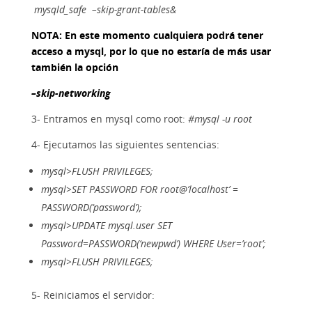
mysqld_safe –skip-grant-tables&
NOTA: En este momento cualquiera podrá tener
acceso a mysql, por lo que no estaría de más usar
también la opción
–skip-networking
3- Entramos en mysql como root:
#mysql -u root
4- Ejecutamos las siguientes sentencias:
mysql>FLUSH PRIVILEGES;
mysql>SET PASSWORD FOR root@’localhost’ =
PASSWORD(‘password’);
mysql>UPDATE mysql.user SET
Password=PASSWORD(‘newpwd’) WHERE User=’root’;
mysql>FLUSH PRIVILEGES;
5- Reiniciamos el servidor: