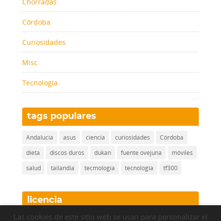
Chorradas
Córdoba
Curiosidades
Misc
Tecnología
tags populares
Andalucía
asus
ciencia
curiosidades
Córdoba
dieta
discos duros
dukan
fuente ovejuna
móviles
salud
tailandia
tecmologia
tecnología
tf300
licencia
Las cookies de este sitio web se usan para personalizar el