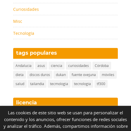
Curiosidades
Misc
Tecnología
tags populares
Andalucía
asus
ciencia
curiosidades
Córdoba
dieta
discos duros
dukan
fuente ovejuna
móviles
salud
tailandia
tecmologia
tecnología
tf300
licencia
Las cookies de este sitio web se usan para personalizar el
contenido y los anuncios, ofrecer funciones de redes sociales
Nueve Cinco Siete
by
NueveCincoSiete.com
bajo
y analizar el tráfico. Además, compartimos información sobre