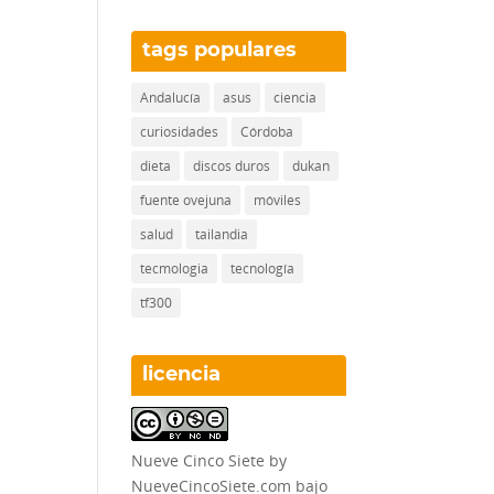
tags populares
Andalucía
asus
ciencia
curiosidades
Córdoba
dieta
discos duros
dukan
fuente ovejuna
móviles
salud
tailandia
tecmologia
tecnología
tf300
licencia
Nueve Cinco Siete
by
NueveCincoSiete.com
bajo