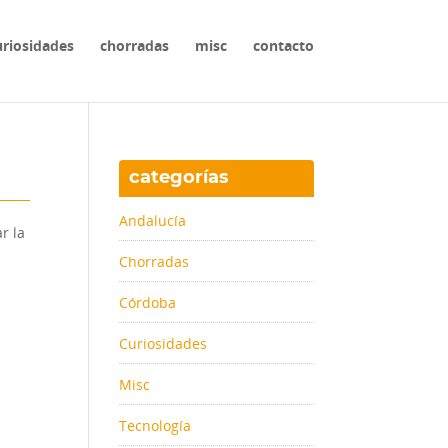
uriosidades
chorradas
misc
contacto
categorías
Andalucía
r la
Chorradas
Córdoba
Curiosidades
Misc
Tecnología