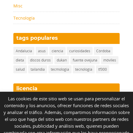
Misc
Tecnología
tags populares
Andalucía
asus
ciencia
curiosidades
Córdoba
dieta
discos duros
dukan
fuente ovejuna
móviles
salud
tailandia
tecmologia
tecnología
tf300
licencia
Las cookies de este sitio web se usan para personalizar el
contenido y los anuncios, ofrecer funciones de redes sociales
Nueve Cinco Siete
by
NueveCincoSiete.com
bajo
y analizar el tráfico. Además, compartimos información sobre
licencia
Creative Commons Reconocimiento No
el uso que haga del sitio web con nuestros partners de redes
Comercial Sin Obra Derivada 3.0 Unported License
.
sociales, publicidad y análisis web, quienes pueden
Para usos no contemplados en esta licencia, visita
combinarla con otra información que les haya proporcionado