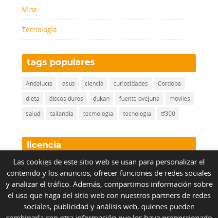
Misc
Tecnología
tags populares
Andalucía
asus
ciencia
curiosidades
Córdoba
dieta
discos duros
dukan
fuente ovejuna
móviles
salud
tailandia
tecmologia
tecnología
tf300
licencia
Las cookies de este sitio web se usan para personalizar el
contenido y los anuncios, ofrecer funciones de redes sociales
Nueve Cinco Siete
by
NueveCincoSiete.com
bajo
y analizar el tráfico. Además, compartimos información sobre
licencia
Creative Commons Reconocimiento No
el uso que haga del sitio web con nuestros partners de redes
Comercial Sin Obra Derivada 3.0 Unported License
.
sociales, publicidad y análisis web, quienes pueden
Para usos no contemplados en esta licencia, visita
combinarla con otra información que les haya proporcionado