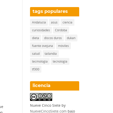
tags populares
Andalucía
asus
ciencia
curiosidades
Córdoba
dieta
discos duros
dukan
fuente ovejuna
móviles
salud
tailandia
tecmologia
tecnología
tf300
licencia
Nueve Cinco Siete
by
ue
NueveCincoSiete.com
bajo
ón