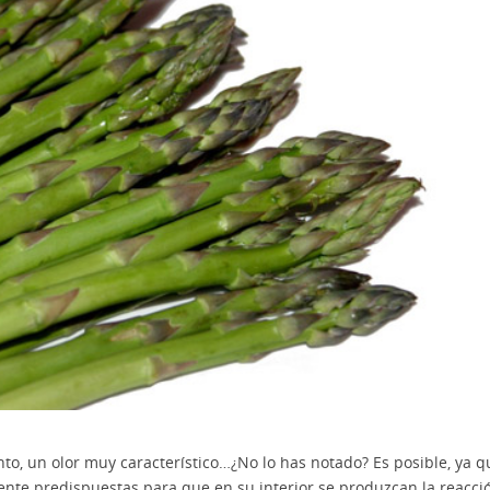
to, un olor muy característico…¿No lo has notado? Es posible, ya q
ente predispuestas para que en su interior se produzcan la reacci